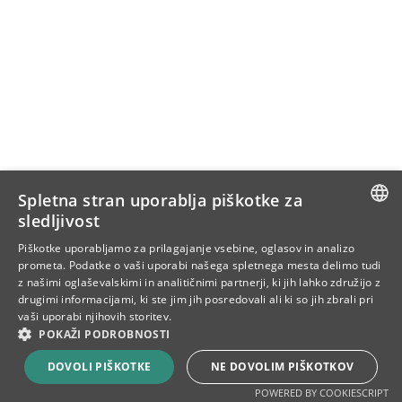
Spletna stran uporablja piškotke za
sledljivost
SLOVENIAN
Piškotke uporabljamo za prilagajanje vsebine, oglasov in analizo
prometa. Podatke o vaši uporabi našega spletnega mesta delimo tudi
ENG
z našimi oglaševalskimi in analitičnimi partnerji, ki jih lahko združijo z
drugimi informacijami, ki ste jim jih posredovali ali ki so jih zbrali pri
CRO
vaši uporabi njihovih storitev.
POKAŽI PODROBNOSTI
DOVOLI PIŠKOTKE
NE DOVOLIM PIŠKOTKOV
POWERED BY COOKIESCRIPT