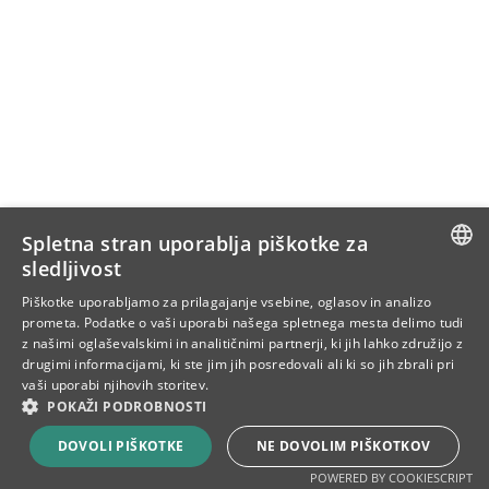
Spletna stran uporablja piškotke za
sledljivost
SLOVENIAN
Piškotke uporabljamo za prilagajanje vsebine, oglasov in analizo
prometa. Podatke o vaši uporabi našega spletnega mesta delimo tudi
ENG
z našimi oglaševalskimi in analitičnimi partnerji, ki jih lahko združijo z
drugimi informacijami, ki ste jim jih posredovali ali ki so jih zbrali pri
CRO
vaši uporabi njihovih storitev.
POKAŽI PODROBNOSTI
DOVOLI PIŠKOTKE
NE DOVOLIM PIŠKOTKOV
POWERED BY COOKIESCRIPT